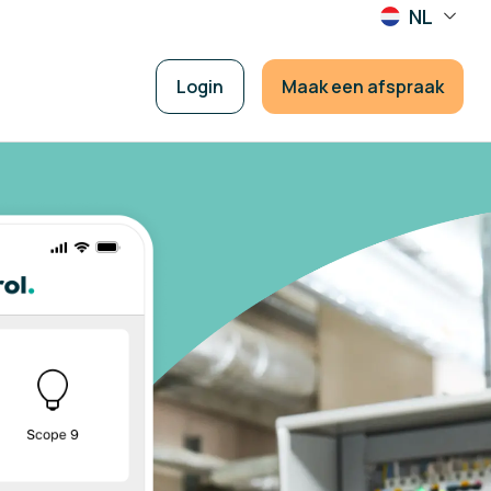
NL
Login
Maak een afspraak