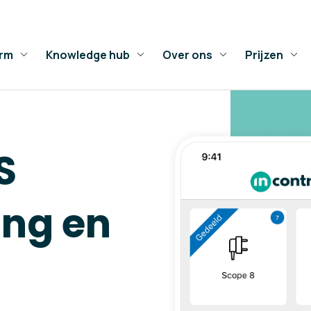
orm
Knowledge hub
Over ons
Prijzen
S
ing en