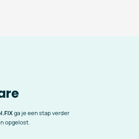
are
l.FIX
ga je een stap verder
en opgelost.