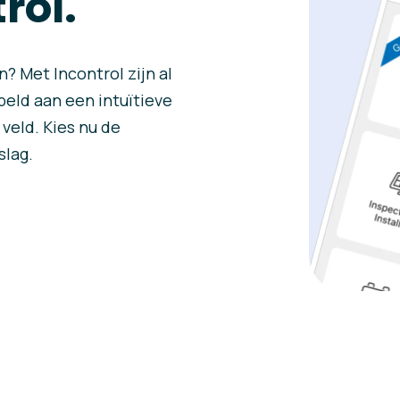
rol.
? Met Incontrol zijn al
eld aan een intuïtieve
veld. Kies nu de
slag.