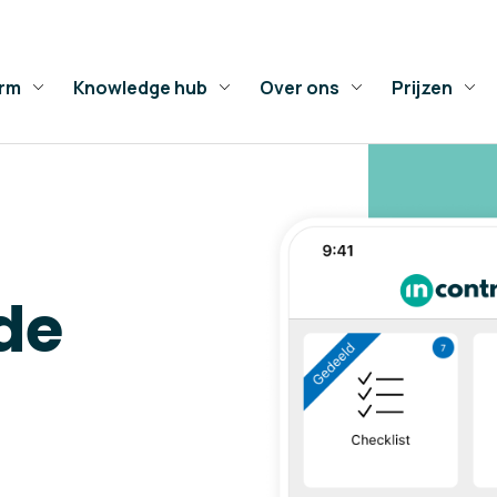
orm
Knowledge hub
Over ons
Prijzen
de