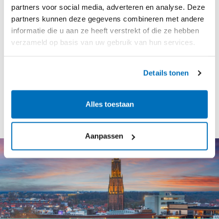
Bekijk ons
privacy policy
voor
partners voor social media, adverteren en analyse. Deze
partners kunnen deze gegevens combineren met andere
meer informatie.
informatie die u aan ze heeft verstrekt of die ze hebben
verzameld op basis van uw gebruik van hun services.
Details tonen
Alles toestaan
Aanpassen