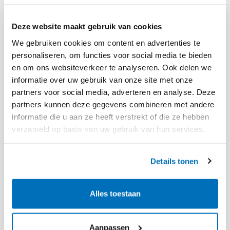
Deze website maakt gebruik van cookies
Incontrol 4.22.0
5 juni 2025
We gebruiken cookies om content en advertenties te
personaliseren, om functies voor social media te bieden
en om ons websiteverkeer te analyseren. Ook delen we
informatie over uw gebruik van onze site met onze
Incontrol 4.21.1
partners voor social media, adverteren en analyse. Deze
13 mei 2025
partners kunnen deze gegevens combineren met andere
informatie die u aan ze heeft verstrekt of die ze hebben
Lees meer
verzameld op basis van uw gebruik van hun services.
Details tonen
Android
Alles toestaan
Incontrol 4.17.0
Aanpassen
8 juli 2025