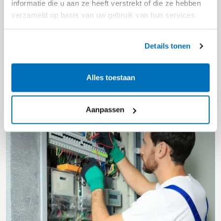
informatie die u aan ze heeft verstrekt of die ze hebben
verzameld op basis van uw gebruik van hun services.
Voor elke inspectie een
digitale oplossing
Details tonen
Alles toestaan
Aanpassen