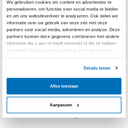
We gebruiken cookies om content en advertenties te
personaliseren, om functies voor social media te bieden
en om ons websiteverkeer te analyseren. Ook delen we
Kant-en-klare templates
informatie over uw gebruik van onze site met onze
partners voor social media, adverteren en analyse. Deze
partners kunnen deze gegevens combineren met andere
informatie die u aan ze heeft verstrekt of die ze hebben
Toen HBV na een selectie-procedure
verzameld op basis van uw gebruik van hun services.
uiteindelijk uitkwam bij Incontrol konden ze
direct aan de slag,
“na een proef-account
Details tonen
afgesloten te hebben, konden we direct aan
de slag met de kant-en-klare formulieren in
Alles toestaan
de template store van Incontrol
.
Na het
invoeren van de voor ons relevante
Aanpassen
expertises werden de formulieren
automatisch voor ons klaargezet"
.