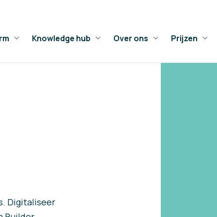
orm
Knowledge hub
Over ons
Prijzen
. Digitaliseer
 Builder.