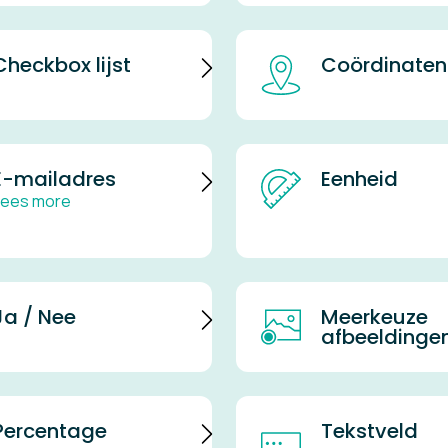
Checkbox lijst
Coördinaten
E-mailadres
Eenheid
Lees more
Ja / Nee
Meerkeuze
afbeeldinge
Percentage
Tekstveld