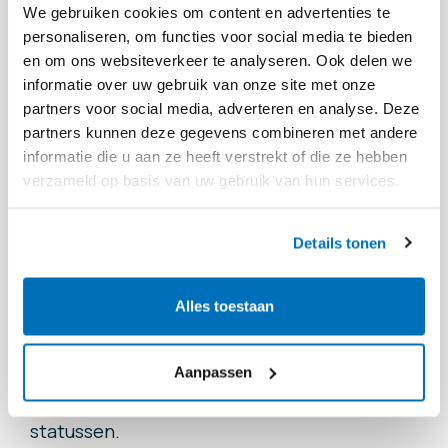
detailpagina’s worden verborgen als er geen
We gebruiken cookies om content en advertenties te
personaliseren, om functies voor social media te bieden
relevante info is (zoals de bijlagenpagina
en om ons websiteverkeer te analyseren. Ook delen we
zonder bijlagen).
informatie over uw gebruik van onze site met onze
Mobiele gebruikservaring verbeterd:
Je moet
partners voor social media, adverteren en analyse. Deze
nu eerst tikken op een afbeelding om de
partners kunnen deze gegevens combineren met andere
informatie die u aan ze heeft verstrekt of die ze hebben
verwijderknop te tonen (voorkomt per ongeluk
verzameld op basis van uw gebruik van hun services.
verwijderen).
Details tonen
Bugfixes
Alles toestaan
Filter Prioriteit werkt correct:
De
standaardselectie staat nu goed op “Alle”, en de
Aanpassen
aantallen kloppen weer bij filters op andere
statussen.