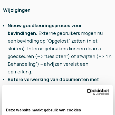
Wijzigingen
Nieuw goedkeuringsproces voor
bevindingen:
Externe gebruikers mogen nu
een bevinding op “Opgelost” zetten (niet
sluiten). Interne gebruikers kunnen daarna
goedkeuren (=> “Gesloten”) of afwijzen (=> “In
Behandeling”) – afwijzen vereist een
opmerking.
Betere verwerking van documenten met
ontbrekende afbeeldingen:
Documenten
worden alsnog verwerkt; ontbrekende foto’s
worden gewoon overgeslagen.
Verbeterde menustructuur:
Menu-items op
Deze website maakt gebruik van cookies