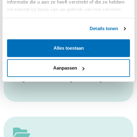
informatie die u aan ze heeft verstrekt of die ze hebben
verzameld op basis van uw gebruik van hun services.
Details tonen
Notificaties & opvolging
Alles toestaan
Iedere gebruiker krijgt automatisch een
Aanpassen
melding bij nieuwe constateringen,
toegewezen taken of goedkeuringen.